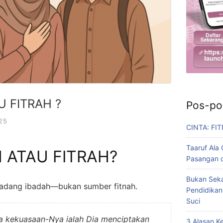
U FITRAH ?
Pos-po
25
CINTA: FI
Taaruf Ala
H ATAU FITRAH?
Pasangan d
Bukan Seka
 ladang ibadah—bukan sumber fitnah.
Pendidikan
Suci
da kekuasaan-Nya ialah Dia menciptakan
3 Alasan 