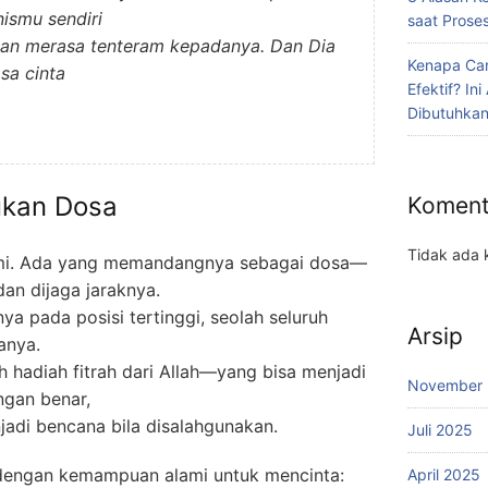
ismu sendiri
saat Proses
an merasa tenteram kepadanya. Dan Dia
Kenapa Car
sa cinta
Efektif? In
Dibutuhka
Bukan Dosa
Koment
Tidak ada 
hami. Ada yang memandangnya sebagai dosa—
dan dijaga jaraknya.
 pada posisi tertinggi, seolah seluruh
Arsip
anya.
ah hadiah fitrah dari Allah—yang bisa menjadi
November
engan benar,
adi bencana bila disalahgunakan.
Juli 2025
 dengan kemampuan alami untuk mencinta:
April 2025