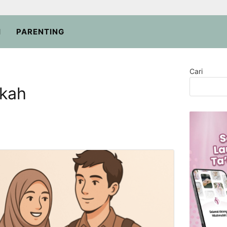
H
PARENTING
Cari
ikah