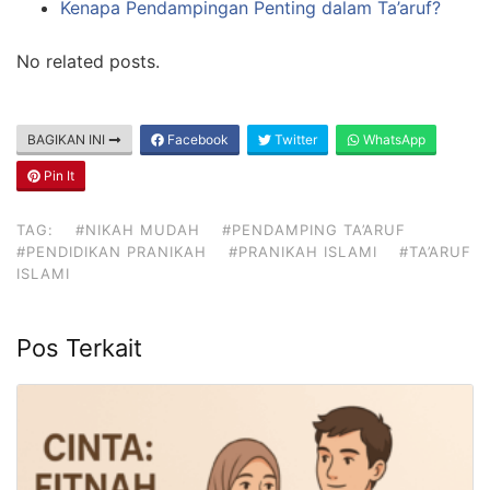
Kenapa Pendampingan Penting dalam Ta’aruf?
No related posts.
BAGIKAN INI
Facebook
Twitter
WhatsApp
Pin It
TAG:
#NIKAH MUDAH
#PENDAMPING TA’ARUF
#PENDIDIKAN PRANIKAH
#PRANIKAH ISLAMI
#TA’ARUF
ISLAMI
Pos Terkait