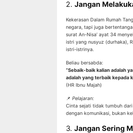
2.
Jangan Melakuk
Kekerasan Dalam Rumah Tang
negara, tapi juga bertentang
surat An-Nisa’ ayat 34 meny
istri yang nusyuz (durhaka), Rasulullah ﷺ sendiri tid
istri-istrinya.
Beliau bersabda:
“Sebaik-baik kalian adalah y
adalah yang terbaik kepada k
(HR Ibnu Majah)
📌
Pelajaran:
Cinta sejati tidak tumbuh dari 
dengan komunikasi, bukan ke
3.
Jangan Sering 