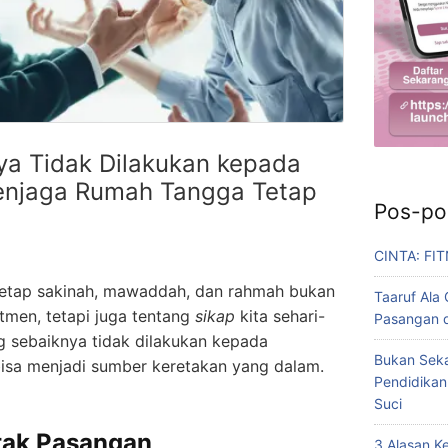
ya Tidak Dilakukan kepada
enjaga Rumah Tangga Tetap
Pos-po
CINTA: FI
tetap sakinah, mawaddah, dan rahmah bukan
Taaruf Ala
tmen, tetapi juga tentang
sikap
kita sehari-
Pasangan d
ng sebaiknya tidak dilakukan kepada
Bukan Seka
bisa menjadi sumber keretakan yang dalam.
Pendidikan
Suci
ak Pasangan
3 Alasan 