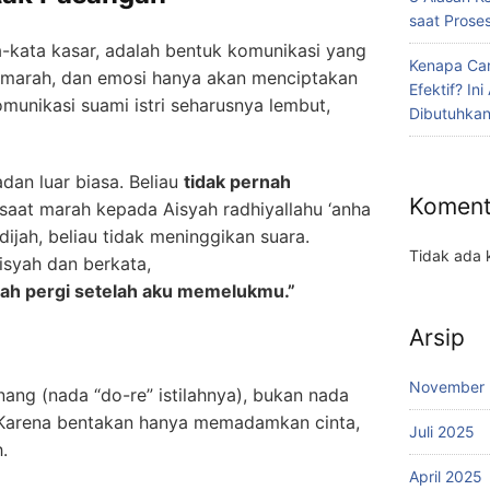
saat Proses
-kata kasar, adalah bentuk komunikasi yang
Kenapa Car
 amarah, dan emosi hanya akan menciptakan
Efektif? In
omunikasi suami istri seharusnya lembut,
Dibutuhka
an teladan luar biasa. Beliau
tidak pernah
Koment
 saat marah kepada Aisyah radhiyallahu ‘anha
jah, beliau tidak meninggikan suara.
Tidak ada 
isyah dan berkata,
lah pergi setelah aku memelukmu.”
Arsip
November
ang (nada “do-re” istilahnya), bukan nada
 Karena bentakan hanya memadamkan cinta,
Juli 2025
.
April 2025