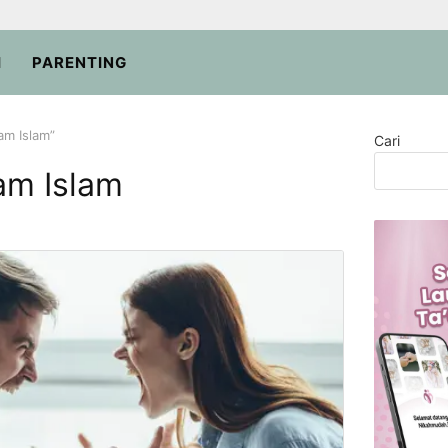
H
PARENTING
am Islam”
Cari
am Islam