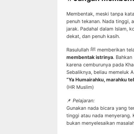
Membentak, meski tanpa kata
penuh tekanan. Nada tinggi,
jarak. Padahal dalam Islam, k
dekat, dan penuh kasih.
Rasulullah ﷺ memberik
membentak istrinya
. Bahkan
karena cemburunya pada Khadi
Sebaliknya, beliau memeluk A
“Ya Humairahku, marahku te
(HR Muslim)
📌
Pelajaran:
Gunakan nada bicara yang ten
tinggi atau nada menyerang.
bukan menyelesaikan masalah